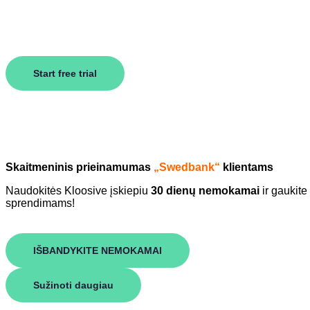
Start free trial
Skaitmeninis prieinamumas
„Swedbank“
klientams​
Naudokitės Kloosive įskiepiu
30 dienų nemokamai
ir gaukite
sprendimams!
IŠBANDYKITE NEMOKAMAI
Sužinoti daugiau